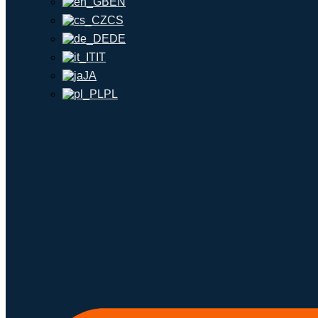
EN
CS
DE
IT
JA
PL