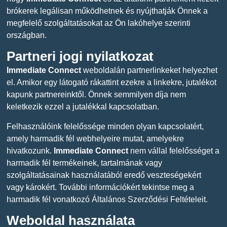
brókerek legálisan működhetnek és nyújthatják Önnek a
megfelelő szolgáltatásokat az Ön lakóhelye szerinti
országban.
Partneri jogi nyilatkozat
Immediate Connect
weboldalán partnerlinkeket helyezhet
el. Amikor egy látogató rákattint ezekre a linkekre, jutalékot
kapunk partnereinktől. Önnek semmilyen díja nem
keletkezik ezzel a jutalékkal kapcsolatban.
Felhasználóink ​​felelőssége minden olyan kapcsolatért,
amely harmadik fél webhelyeire mutat, amelyekre
hivatkozunk.
Immediate Connect
nem vállal felelősséget a
harmadik fél termékeinek, tartalmának vagy
szolgáltatásainak használatából eredő veszteségekért
vagy károkért. További információkért tekintse meg a
harmadik fél vonatkozó Általános Szerződési Feltételeit.
Weboldal használata