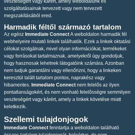
veszteségért vagy kárért, amely weboldalunk és
szolgáltatásainak tervezett vagy nem tervezett
megszakításából ered.
Harmadik féltől származó tartalom
Az egész
Immediate Connect
A weboldalon harmadik fél
webhelyeire mutató linkek találhatók. Ezek a linkek oktatási
célokat szolgálnak, mivel olyan információkat, termékeket
vagy forrásokat tartalmaznak, amelyekről úgy gondoljuk,
hogy hasznosak lehetnek látogatóink számára. Azonban
nem tudjuk garantálni vagy ellenőrizni, hogy a linkeken
keresztül talált tartalom pontos, naprakész vagy
hibamentes.
Immediate Connect
nem felelős az ilyen
pontatlanságokért, és nem vonható felelősségre semmilyen
veszteségért vagy kárért, amely a linkek követése miatt
keletkezik.
Szellemi tulajdonjogok
Immediate Connect
fenntartja a weboldalon található
összes tartalom tulajdonjogát, beleértve, de nem