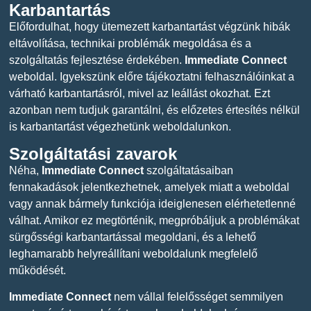
Karbantartás
Előfordulhat, hogy ütemezett karbantartást végzünk hibák
eltávolítása, technikai problémák megoldása és a
szolgáltatás fejlesztése érdekében.
Immediate Connect
weboldal. Igyekszünk előre tájékoztatni felhasználóinkat a
várható karbantartásról, mivel az leállást okozhat. Ezt
azonban nem tudjuk garantálni, és előzetes értesítés nélkül
is karbantartást végezhetünk weboldalunkon.
Szolgáltatási zavarok
Néha,
Immediate Connect
szolgáltatásaiban
fennakadások jelentkezhetnek, amelyek miatt a weboldal
vagy annak bármely funkciója ideiglenesen elérhetetlenné
válhat. Amikor ez megtörténik, megpróbáljuk a problémákat
sürgősségi karbantartással megoldani, és a lehető
leghamarabb helyreállítani weboldalunk megfelelő
működését.
Immediate Connect
nem vállal felelősséget semmilyen