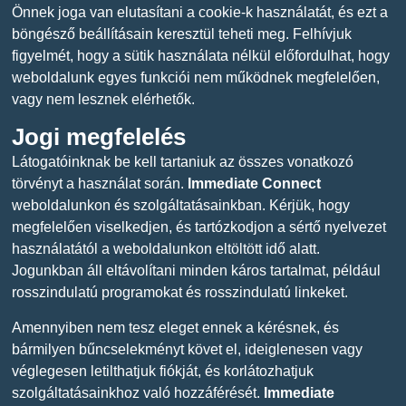
Önnek joga van elutasítani a cookie-k használatát, és ezt a
böngésző beállításain keresztül teheti meg. Felhívjuk
figyelmét, hogy a sütik használata nélkül előfordulhat, hogy
weboldalunk egyes funkciói nem működnek megfelelően,
vagy nem lesznek elérhetők.
Jogi megfelelés
Látogatóinknak be kell tartaniuk az összes vonatkozó
törvényt a használat során.
Immediate Connect
weboldalunkon és szolgáltatásainkban. Kérjük, hogy
megfelelően viselkedjen, és tartózkodjon a sértő nyelvezet
használatától a weboldalunkon eltöltött idő alatt.
Jogunkban áll eltávolítani minden káros tartalmat, például
rosszindulatú programokat és rosszindulatú linkeket.
Amennyiben nem tesz eleget ennek a kérésnek, és
bármilyen bűncselekményt követ el, ideiglenesen vagy
véglegesen letilthatjuk fiókját, és korlátozhatjuk
szolgáltatásainkhoz való hozzáférését.
Immediate