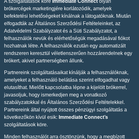
A szolgáltatások köre
Immediate Connect
olyan
brókercégek marketingjére korlátozódik, amelyek
befektetési lehetőségeket kínálnak a látogatóknak. Miután
elfogadták az Általános Szerződési Feltételeinket, az
Adatvédelmi Szabályzatot és a Süti Szabályzatot, a
felhasználók nevük és elérhetőségük megadásával fiókot
hozhatnak létre. A felhasználók ezután egy automatizált
rendszeren keresztül véletlenszerűen hozzárendelnek egy
brókert, akivel partnerségben állunk.
Partnereink szolgáltatásaikat kínálják a felhasználóknak,
amelyeket a felhasználó belátása szerint elfogadhat vagy
elutasíthat. Mielőtt kapcsolatba lépne a kijelölt brókerrel,
javasoljuk, hogy ismerkedjen meg a vonatkozó
szabályzatokkal és Általános Szerződési Feltételekkel.
Partnereink által nyújtott összes pénzügyi szolgáltatás a
következőkön kívül esik:
Immediate Connect’s
szolgáltatások köre.
Minden felhasználót arra ösztönzünk, hogy a megbízott