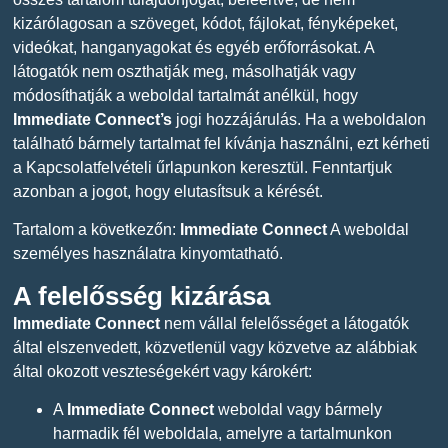
kizárólagosan a szöveget, kódot, fájlokat, fényképeket,
videókat, hanganyagokat és egyéb erőforrásokat. A
látogatók nem oszthatják meg, másolhatják vagy
módosíthatják a weboldal tartalmát anélkül, hogy
Immediate Connect’s
jogi hozzájárulás. Ha a weboldalon
található bármely tartalmat fel kívánja használni, ezt kérheti
a Kapcsolatfelvételi űrlapunkon keresztül. Fenntartjuk
azonban a jogot, hogy elutasítsuk a kérését.
Tartalom a következőn:
Immediate Connect
A weboldal
személyes használatra kinyomtatható.
A felelősség kizárása
Immediate Connect
nem vállal felelősséget a látogatók
által elszenvedett, közvetlenül vagy közvetve az alábbiak
által okozott veszteségekért vagy károkért:
A
Immediate Connect
weboldal vagy bármely
harmadik fél weboldala, amelyre a tartalmunkon