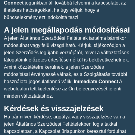
Connect
jogunkban áll továbbá felvenni a kapcsolatot az
illetékes hatóságokkal, ha úgy véljük, hogy a
bűncselekmény ezt indokolttá teszi.
A jelen megállapodás módosításai
A jelen Általános Szerződési Feltételek tartalma bármikor
módosulhat vagy felülvizsgálható. Kérjük, tájékozódjon a
jelen Szerződés legújabb verziójáról, mivel a változtatások
látogatóink előzetes értesítése nélkül is bekövetkezhetnek.
Amint közzétételre kerülnek, a jelen Szerződés
módosításai érvényessé válnak, és a Szolgáltatás további
használata jogosulatlanná válik.
Immediate Connect
A
weboldalon tett kijelentése az Ön beleegyezését jelenti
minden változtatáshoz.
Kérdések és visszajelzések
Ha bármilyen kérdése, aggálya vagy visszajelzése van a
jelen Általános Szerződési Feltételekben foglaltakkal
kapcsolatban, a Kapcsolat űrlapunkon keresztül fordulhat