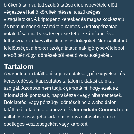
bróker által nyújtott szolgáltatások igénybevétele előtt
végezze el kellő körültekintéssel a szükséges
vizsgálatokat. A kriptopénz kereskedés magas kockázatú
és nem mindenki számára alkalmas. A kriptopénzpiac
volatilitása miatt veszteségekre lehet számítani, és a
felhasználók elveszíthetik a teljes tőkéjüket. Nem vállalunk
felelősséget a bróker szolgáltatásainak igénybevételéből
eredő pénzügyi döntésekből eredő veszteségekért.
Tartalom
A weboldalon található kriptovalutákkal, pénzügyekkel és
kereskedéssel kapcsolatos tartalom oktatási célokat
szolgál. Azonban nem tudjuk garantálni, hogy ezek az
információk pontosak, naprakészek vagy hibamentesek.
Befektetési vagy pénzügyi döntéseit ne a weboldalon
található tartalomra alapozza, és
Immediate Connect
nem
vállal felelősséget a tartalom felhasználásából eredő
esetleges veszteségekért vagy károkért.