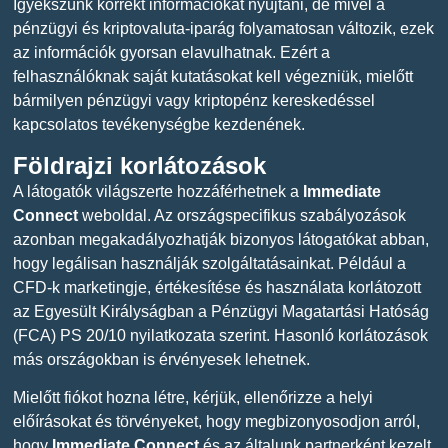
Igyekszünk korrekt információkat nyújtani, de mivel a
pénzügyi és kriptovaluta-iparág folyamatosan változik, ezek
az információk gyorsan elavulhatnak. Ezért a
felhasználóknak saját kutatásokat kell végezniük, mielőtt
bármilyen pénzügyi vagy kriptopénz kereskedéssel
kapcsolatos tevékenységbe kezdenének.
Földrajzi korlátozások
A látogatók világszerte hozzáférhetnek a
Immediate
Connect
weboldal. Az országspecifikus szabályozások
azonban megakadályozhatják bizonyos látogatókat abban,
hogy legálisan használják szolgáltatásainkat. Például a
CFD-k marketingje, értékesítése és használata korlátozott
az Egyesült Királyságban a Pénzügyi Magatartási Hatóság
(FCA) PS 20/10 nyilatkozata szerint. Hasonló korlátozások
más országokban is érvényesek lehetnek.
Mielőtt fiókot hozna létre, kérjük, ellenőrizze a helyi
előírásokat és törvényeket, hogy megbizonyosodjon arról,
hogy
Immediate Connect
és az általunk partnerként kezelt