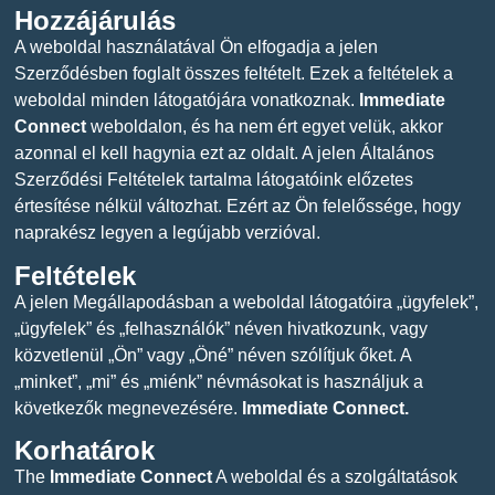
Hozzájárulás
A weboldal használatával Ön elfogadja a jelen
Szerződésben foglalt összes feltételt. Ezek a feltételek a
weboldal minden látogatójára vonatkoznak.
Immediate
Connect
weboldalon, és ha nem ért egyet velük, akkor
azonnal el kell hagynia ezt az oldalt. A jelen Általános
Szerződési Feltételek tartalma látogatóink előzetes
értesítése nélkül változhat. Ezért az Ön felelőssége, hogy
naprakész legyen a legújabb verzióval.
Feltételek
A jelen Megállapodásban a weboldal látogatóira „ügyfelek”,
„ügyfelek” és „felhasználók” néven hivatkozunk, vagy
közvetlenül „Ön” vagy „Öné” néven szólítjuk őket. A
„minket”, „mi” és „miénk” névmásokat is használjuk a
következők megnevezésére.
Immediate Connect.
Korhatárok
The
Immediate Connect
A weboldal és a szolgáltatások